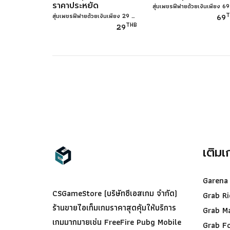
ราคาประหยัด
T
สุ่มเพชรฟีฟายด้วยเงินเพียง 29 บาทพร้อมลุ้นรับเพชรมากถึง 344 เพชร มูลค่ากว่า 100 บาท! ยิ่งสุ่มมากยิ่งมีสิทธิ์มาก
69
THB
29
เติมเ
Garena
CSGameStore (บริษัทซีเอสเกม จำกัด)
Grab Ri
ร้านขายไอเท็มเกมราคาสุดคุ้มให้บริการ
Grab M
เกมมากมายเช่น FreeFire Pubg Mobile
Grab F