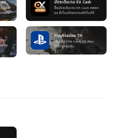
sia
บัตรเติมเกม EX Cash
ดนีเซีย
ซื้อบัตรเติมเกม EX Cash ตลอด
ระหยัด
24 ชั่วโมงด้วยระบบอัตโนมัติ
PlayStation TH
ี่ถูก
เติมเงิน PSN Cash, PS Plus
กับเกม
ราคาถูกสุดคุ้ม