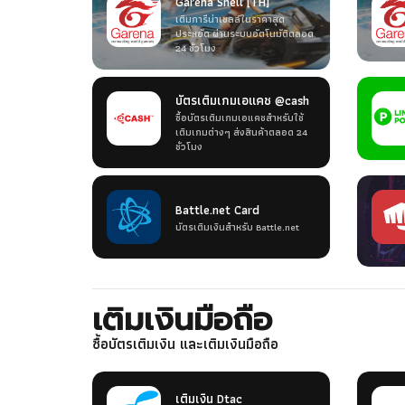
Garena Shell [TH]
เติมการีน่าเชลล์ในราคาสุด
ประหยัด ผ่านระบบอัตโนมัติตลอด
24 ชั่วโมง
บัตรเติมเกมเอแคช @cash
ซื้อบัตรเติมเกมเอแคชสำหรับใช้
เติมเกมต่างๆ ส่งสินค้าตลอด 24
ชั่วโมง
Battle.net Card
บัตรเติมเงินสำหรับ Battle.net
เติมเงินมือถือ
ซื้อบัตรเติมเงิน และเติมเงินมือถือ
เติมเงิน Dtac