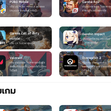
PUBG Mobile
Garena Rov
เติม UC PUBG MOBILE สุดยอด
เติมคูปอง ROV ในราคาสุ
เกมแนว Survival แห่งปี
ราคาถูกและปลอดภัย
Garena Call of duty
Genshin Impact
mobile
เติมคริสตัลเกม Genshin
ในราคาสุดคุ้ม
เติม CP ในราคาสุดคุ้ม
Valorant
Overwatch 2
เติม Valorant ในราคาสุดคุ้มจัด
เติมเกม Overwatch 2 ด้
ส่งสินค้ารวดเร็วปลอดภัยไม่ต้อง
BattleNet Card ปลอดภัย
ให้ไอดี
ให้ไอดี
ิมเกม