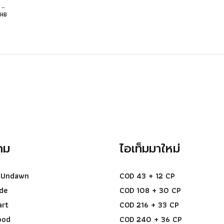
สุ่มเพชรฟีฟายด้วยเงินเพียง 69 บาทพร้อมลุ้นรับเพชรมากถึง 689 เพชร มูลค่ากว่า 197 บาท! ยิ่งสุ่มมากยิ่งมีสิทธิ์มาก
HB
กม
ไอเท็มมาใหม่
 Undawn
COD 43 + 12 CP
de
COD 108 + 30 CP
art
COD 216 + 33 CP
ood
COD 240 + 36 CP