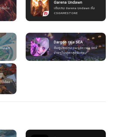
Garena Undawn
ดคุ้มใน
เติมเกม Garena Undawn กับ
CSGAMESTORE
Dargon raja SEA
 Impact
ติมคูปองเกม Dargon raja SEA
ง่ายๆในราคาสุดพิเศษ
วย
ไม่ต้อง