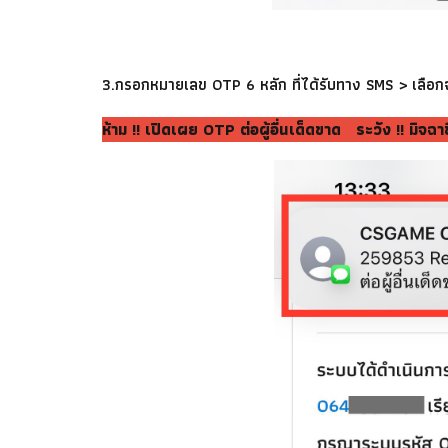
3.กรอกหมายเลข OTP 6 หลัก ที่ได้รับทาง SMS > เลือกฉั
ห้าม !! เปิดเผย OTP ต่อผู้อื่นเด็ดขาด ระวัง !! ม