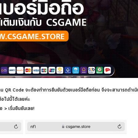
สแกน QR Code จะต้องทำการยืนยันด้วยเบอร์มือถือก่อน จึงจะสามารถดำเน
อไปนี้ได้เลยค่ะ
อ > เริ่มยืนยันเลย!