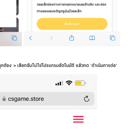
ูกต้อง > เลือกฉันไม่ใช่โปรแกรมอัตโนมัติ แล้วกด 'ดำเนินการต่อ'